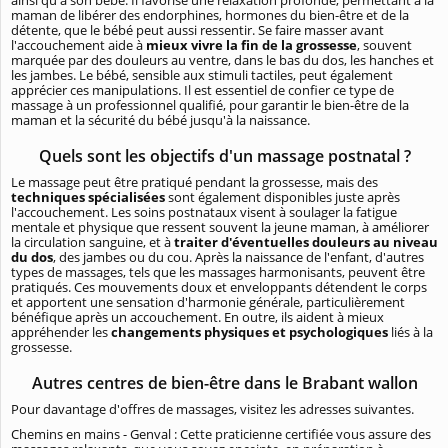
ainsi qu'à son bébé. Il favorise une relaxation profonde, permettant à la
maman de libérer des endorphines, hormones du bien-être et de la
détente, que le bébé peut aussi ressentir. Se faire masser avant
l'accouchement aide à
mieux vivre la fin de la grossesse
, souvent
marquée par des douleurs au ventre, dans le bas du dos, les hanches et
les jambes. Le bébé, sensible aux stimuli tactiles, peut également
apprécier ces manipulations. Il est essentiel de confier ce type de
massage à un professionnel qualifié, pour garantir le bien-être de la
maman et la sécurité du bébé jusqu'à la naissance.
Quels sont les objectifs d'un massage postnatal ?
Le massage peut être pratiqué pendant la grossesse, mais des
techniques spécialisées
sont également disponibles juste après
l'accouchement. Les soins postnataux visent à soulager la fatigue
mentale et physique que ressent souvent la jeune maman, à améliorer
la circulation sanguine, et à
traiter d'éventuelles douleurs au niveau
du dos
, des jambes ou du cou. Après la naissance de l'enfant, d'autres
types de massages, tels que les massages harmonisants, peuvent être
pratiqués. Ces mouvements doux et enveloppants détendent le corps
et apportent une sensation d'harmonie générale, particulièrement
bénéfique après un accouchement. En outre, ils aident à mieux
appréhender les
changements physiques et psychologiques
liés à la
grossesse.
Autres centres de bien-être dans le Brabant wallon
Pour davantage d'offres de massages, visitez les adresses suivantes.
Chemins en mains - Genval : Cette praticienne certifiée vous assure des