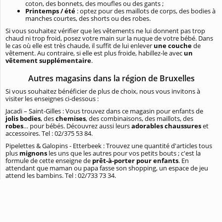
coton, des bonnets, des moufles ou des gants ;
Printemps
/
été
: optez pour des maillots de corps, des bodies à
manches courtes, des shorts ou des robes.
Si vous souhaitez vérifier que les vêtements ne lui donnent pas trop
chaud ni trop froid, posez votre main sur la nuque de votre bébé. Dans
le cas où elle est très chaude, il suffit de lui enlever
une couche
de
vêtement. Au contraire, si elle est plus froide, habillez-le avec
un
vêtement
supplémentaire
.
Autres magasins dans la région de Bruxelles
Si vous souhaitez bénéficier de plus de choix, nous vous invitons à
visiter les enseignes ci-dessous :
Jacadi – Saint-Gilles : Vous trouvez dans ce magasin pour enfants de
jolis bodies
, des
chemises
, des combinaisons, des maillots, des
robes
… pour bébés. Découvrez aussi leurs
adorables chaussures
et
accessoires. Tel : 02/375 53 84.
Pipelettes & Galopins - Etterbeek : Trouvez une quantité d'articles tous
plus
mignons
les uns que les autres pour vos petits bouts ; c'est la
formule de cette enseigne de
prêt-à-porter pour enfants
. En
attendant que maman ou papa fasse son shopping, un espace de jeu
attend les bambins. Tel : 02/733 73 34.