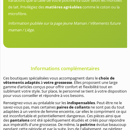
variations que la taille de votre poitrine va subir selon les montées
de lait. Privilégiez des
matières agréables
comme le coton ou la
microfibre.
Information publiée sur la page Jeune Maman / Vêtements future
maman / Liège.
Informations complémentaires
Ces boutiques spécialisées vous accompagnent dans le
choix de
vêtements adaptés
à
votre grossesse
. Elles proposent une large
gamme d’articles conçus pour offrir confort et flexibilité tout en
sublimant votre style. Sur place, le personnel se tient à votre disposition
pour vous conseiller et répondre à vos besoins.
Renseignez-vous au préalable sur les
indispensables
. Peut-être ne le
savez-vous pas, mais certaines
paires de collants
ne sont pas du tout
adaptées à un ventre de femme enceinte, car elles le compriment ce qui
est inconfortable et potentiellement dangereux. Ces pièces ainsi que
des
pantalons
ont été spécifiquement étudiés et créés pour répondre
aux impératifs d'une grossesse. De même, la
poitrine
évolue beaucoup
pendant cette période et par la suite, lors de l'allaitement, ne négligez