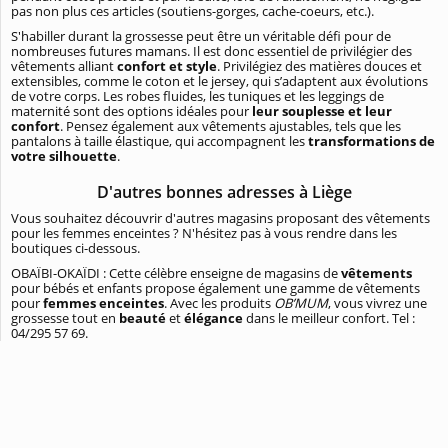
pas non plus ces articles (soutiens-gorges, cache-coeurs, etc.).
S'habiller durant la grossesse peut être un véritable défi pour de
nombreuses futures mamans. Il est donc essentiel de privilégier des
vêtements alliant
confort et style
. Privilégiez des matières douces et
extensibles, comme le coton et le jersey, qui s’adaptent aux évolutions
de votre corps. Les robes fluides, les tuniques et les leggings de
maternité sont des options idéales pour
leur souplesse et leur
confort
. Pensez également aux vêtements ajustables, tels que les
pantalons à taille élastique, qui accompagnent les
transformations de
votre silhouette
.
D'autres bonnes adresses à Liège
Vous souhaitez découvrir d'autres magasins proposant des vêtements
pour les femmes enceintes ? N'hésitez pas à vous rendre dans les
boutiques ci-dessous.
OBAÏBI-OKAÏDI : Cette célèbre enseigne de magasins de
vêtements
pour bébés et enfants propose également une gamme de vêtements
pour
femmes enceintes
. Avec les produits
OB’MUM
, vous vivrez une
grossesse tout en
beauté
et
élégance
dans le meilleur confort. Tel :
04/295 57 69.